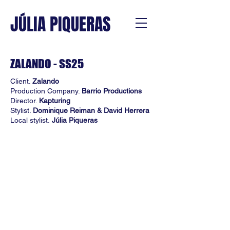
JÚLIA PIQUERAS
ZALANDO - SS25
Client.
Zalando
Production Company.
Barrio Productions
Director.
Kapturing
Stylist.
Dominique Reiman & David Herrera
Local stylist.
Júlia Piqueras